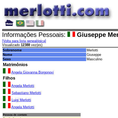
Informações Pessoais:
Giuseppe Merl
[Volta para lista genealógica]
Visualizado
12388
vez(es)
Sobrenome
Merlotti
Nome
Giuseppe
Sexo
Masculino
Matrimônios
Angela Giovanna Borgonovi
Filhos
Angela Merlotti
Sebastiano Merlotti
Luigi Merlotti
Angela Merlotti
Pessoa de contato