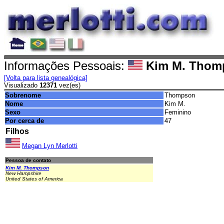
Informações Pessoais:
Kim M. Thom
[Volta para lista genealógica]
Visualizado
12371
vez(es)
Sobrenome
Thompson
Nome
Kim M.
Sexo
Feminino
Por cerca de
47
Filhos
Megan Lyn Merlotti
Pessoa de contato
Kim M. Thompson
New Hampshire
United States of America